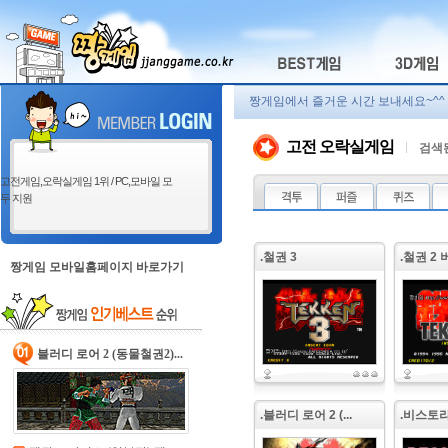
짱게임에서 즐거운 시간 보내세요~^^
고전 오락실게임
검색
고전게임,오락실게임 1위 / PC,모바일 모
두 지원
.철권 3
.철권 2 버
짱게임 모바일홈페이지 바로가기
블러디 로어 2 (동물철권2)...
.블러디 로어 2 (...
.비스토라이