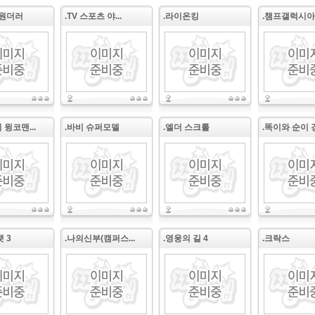
 원더러
.TV 스포츠 야...
.라이온킹
.챔프갤럭시아(갤
 윙코맨...
.바비 슈퍼모델
.엘더 스크롤
.똑이와 순이 경.
 3
.나의신부(캠퍼스...
.영웅의 길 4
.크락스