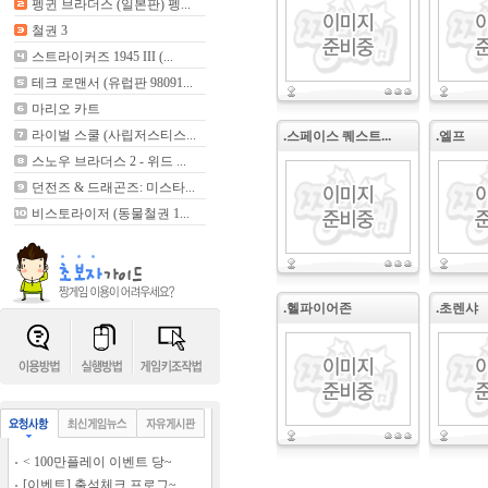
펭귄 브라더스 (일본판) 펭...
철권 3
스트라이커즈 1945 III (...
테크 로맨서 (유럽판 98091...
마리오 카트
라이벌 스쿨 (사립저스티스...
.스페이스 퀘스트...
.엘프
스노우 브라더스 2 - 위드 ...
던전즈 & 드래곤즈: 미스타...
비스토라이저 (동물철권 1...
.헬파이어존
.초렌샤
< 100만플레이 이벤트 당~
[이벤트] 출석체크 프로그~