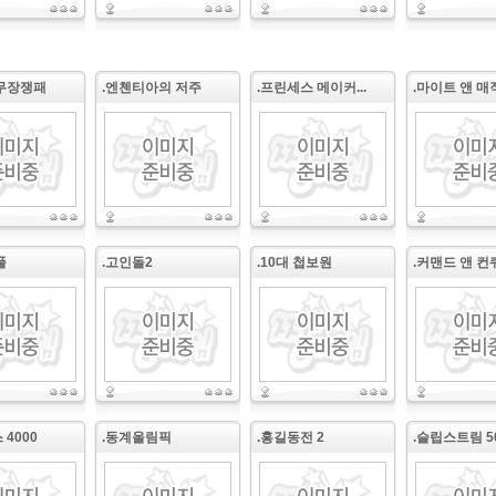
 무장쟁패
.엔첸티아의 저주
.프린세스 메이커...
.마이트 앤 매직.
풀
.고인돌2
.10대 첩보원
.커맨드 앤 컨
 4000
.동계올림픽
.홍길동전 2
.슬립스트림 5