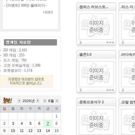
[이벤트] 100만 플레이기~
.캠퍼스 러브스토...
.라스 더
2D 게임 :
2,161
.팰콘3.0
.바다속의
3D 게임 :
255
도스 게임 :
701
고전 오락실게임 :
1,506
포켓겜보이 :
1,174
2026년
8월
.중화프로야구 2
.모탈 컴뱃
일
월
화
수
목
금
토
1
2
3
4
5
6
7
8
9
10
11
12
13
14
15