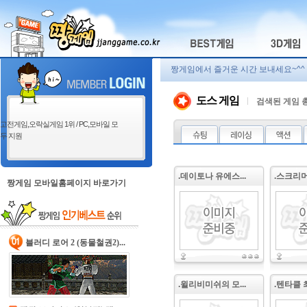
짱게임에서 즐거운 시간 보내세요~^^
도스 게임
검색된 게임 
고전게임,오락실게임 1위 / PC,모바일 모
두 지원
.데이토나 유에스...
.스크리
짱게임 모바일홈페이지 바로가기
블러디 로어 2 (동물철권2)...
.윌리비미쉬의 모...
.텐타클 최