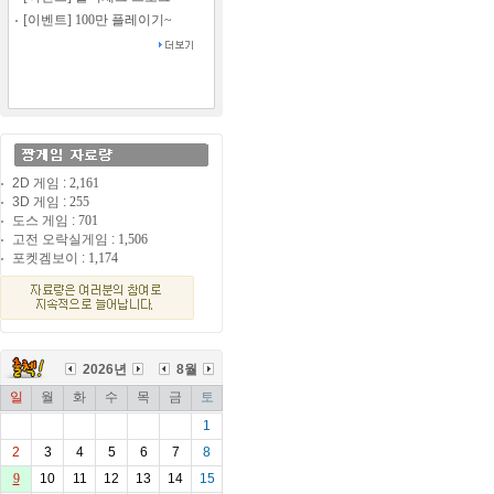
[이벤트] 100만 플레이기~
2D 게임 :
2,161
3D 게임 :
255
도스 게임 :
701
고전 오락실게임 :
1,506
포켓겜보이 :
1,174
2026년
8월
일
월
화
수
목
금
토
1
2
3
4
5
6
7
8
9
10
11
12
13
14
15