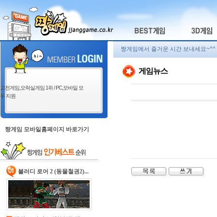
짱게임에서 즐거운 시간 보내세요~^^
게임뉴스
고전게임,오락실게임 1위 / PC,모바일 모
두 지원
짱게임 모바일홈페이지 바로가기
블러디 로어 2 (동물철권2)...