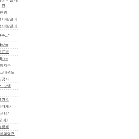
예진 약골 태
진
헌병
보지/딸딸이
보지/딸딸이
준...*
cksdnr
天江吉
djskw
의지존
xc태권도
단공자
드모델
홍건호
다타케시
hj4137
꾸미1
뽕뽕뿅
빛의영혼