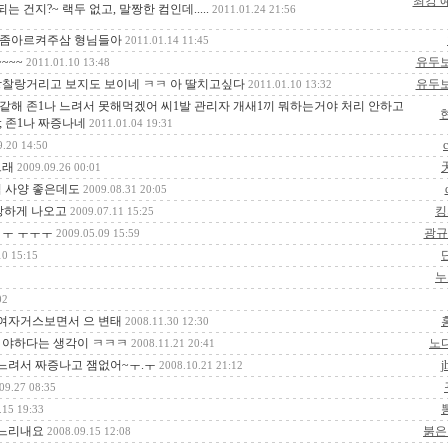
최강 
왜 안되는 건지?~ 랙두 없고, 말짱한 컴인데.....
2011.01.24 21:56
술좀아르켜주삼 형님들아
2011.01.14 11:45
~~~
유두
2011.01.10 13:48
랑찰랑거리고 보지도 보이네 ㅋㅋ 아 딸치고싶다
유두
2011.01.10 13:32
 같해 존1나 느려서 못해먹겠어 씨1발 관리자 개새1끼 뭐하는거야 처리 안하고
현
;;;;; 존1나 짜증나네
2011.01.04 19:31
9.20 14:50
그래
2009.09.26 00:01
집 사양 좋은데도
2009.08.31 20:05
상하게 나오고
킹
2009.07.11 15:25
 ㅜ ㅜㅜㅜ
광규
2009.05.09 15:59
10 15:15
누
02
여자거스보면서 으 변태
2008.11.30 12:30
 야하다는 생각이 ㅋㅋㅋ
노
2008.11.21 20:41
려서 짜증나고 잼없어~ㅜ.ㅜ
j
2008.10.21 21:12
09.27 08:35
.15 19:33
 느리내요
붉은
2008.09.15 12:08