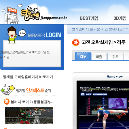
짱게임에서 즐거운 시간 보내세요~^^
고전 오락실게임 > 격투
고전게임,오락실게임 1위 / PC,모바일 모
두 지원
짱게임 모바일홈페이지 바로가기
블러디 로어 2 (동물철권2)...