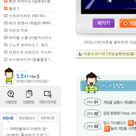
펭귄 브라더스 (일본판) 펭...
철권 3
스트라이커즈 1945 III (...
테크 로맨서 (유럽판 98091...
마리오 카트
라이벌 스쿨 (사립저스티스...
[게임시작] 버튼을 클릭하면 게
스노우 브라더스 2 - 위드 ...
던전즈 & 드래곤즈: 미스타...
처음오셨다면 [게임실행방법]을 
비스토라이저 (동물철권 1...
< 100만플레이 이벤트 당~
[이벤트] 출석체크 프로그~