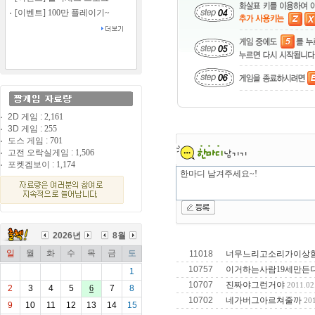
[이벤트] 100만 플레이기~
2D 게임 :
2,161
3D 게임 :
255
도스 게임 :
701
고전 오락실게임 :
1,506
포켓겜보이 :
1,174
2026년
8월
일
월
화
수
목
금
토
11018
너무느리고소리가이상함해
10757
이거하는사람19세만든
1
10707
진짜야그런거야
2011.02
2
3
4
5
6
7
8
10702
네가버그아르쳐줄까
201
9
10
11
12
13
14
15