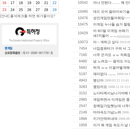
10542
아나 안된다.......... 
16
17
18
19
20
21
22
23
24
25
26
27
28
29
10495
데드 오어 얼라이브기
[안내] 출석체크를 하면 뭐가좋아요?
10476
성인게임만들어줘잉~~~
10475
이게임 누나들 슴가 찰
아 씨1발 이게임 쓰레기
10429
새1끼들이 ㅡㅡ;;;;;;;;;;;
10073
아 ~ 색하고 싶다
2010.0
7454
너집컴퓨터가 구려 서 
7160
너무 끈겨요 ㅠㅠ 저희
6480
넘 느려요~~ 음악도 이
5682
허걱 ㅠㅠ 이걸어떻게해
5197
재미없다..ㅡㅡ
2009.04.
4943
병신아
2009.03.21 15:43
3283
잼있어요
2008.12.10 12:
3152
노다타케시님니가야해 
2985
게임하면서 이게임은 좀
2547
장께임가입햇는데 너무느
2149
마자속도가넘느려
2008.
1966
키가안먹히내여
2008.09
1958
이거 뭐 게임 속도가 넘