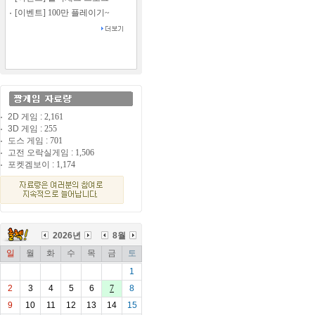
[이벤트] 100만 플레이기~
2D 게임 :
2,161
3D 게임 :
255
도스 게임 :
701
고전 오락실게임 :
1,506
포켓겜보이 :
1,174
2026년
8월
일
월
화
수
목
금
토
1
2
3
4
5
6
7
8
9
10
11
12
13
14
15