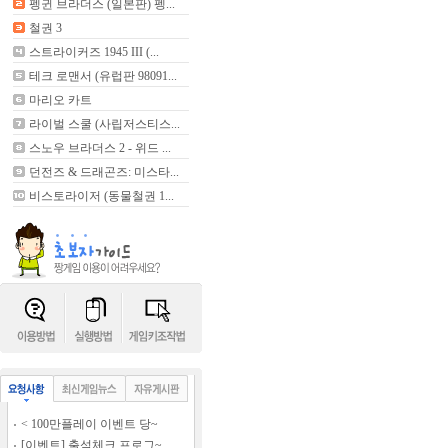
펭귄 브라더스 (일본판) 펭...
철권 3
스트라이커즈 1945 III (...
테크 로맨서 (유럽판 98091...
마리오 카트
라이벌 스쿨 (사립저스티스...
스노우 브라더스 2 - 위드 ...
던전즈 & 드래곤즈: 미스타...
비스토라이저 (동물철권 1...
< 100만플레이 이벤트 당~
[이벤트] 출석체크 프로그~