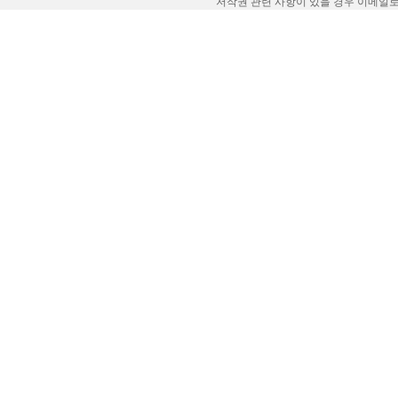
저작권 관련 사항이 있을 경우 이메일