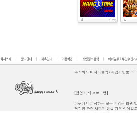
주식회사 미디어클릭 / 사업자번호 220-87-8
[팝업 삭제 프로그램]
이곳에서 제공하는 모든 게임은 회원 및
저작권 관련 사항이 있을 경우 이메일