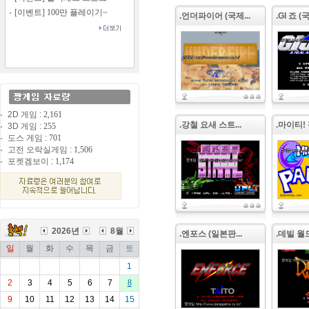
[이벤트] 100만 플레이기~
.언더파이어 (국제...
.GI 죠 (
2D 게임 :
2,161
.강철 요새 스트...
.마이티! 팡
3D 게임 :
255
도스 게임 :
701
고전 오락실게임 :
1,506
포켓겜보이 :
1,174
2026년
8월
.엔포스 (일본판...
.데빌 월
일
월
화
수
목
금
토
1
2
3
4
5
6
7
8
9
10
11
12
13
14
15