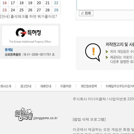
16
17
18
19
20
21
22
23
24
25
26
27
28
29
[안내] 출석체크를 하면 뭐가좋아요?
주식회사 미디어클릭 / 사업자번호 220-87-8
[팝업 삭제 프로그램]
이곳에서 제공하는 모든 게임은 회원 및