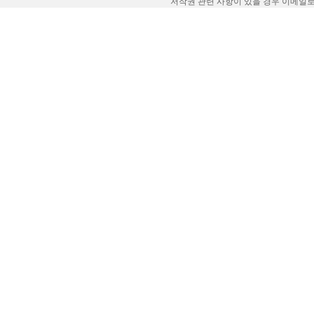
저작권 관련 사항이 있을 경우 이메일