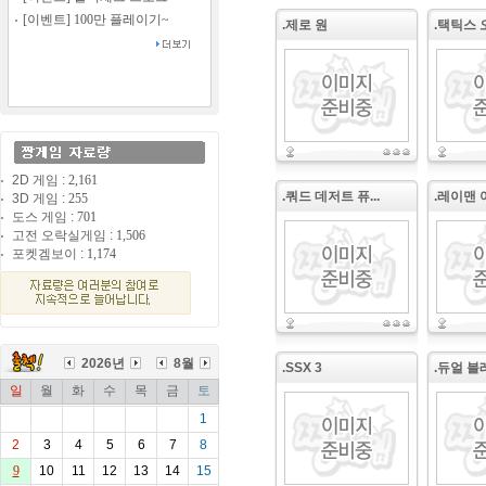
[이벤트] 100만 플레이기~
.제로 원
.택틱스 오
2D 게임 :
2,161
.쿼드 데저트 퓨...
.레이맨
3D 게임 :
255
도스 게임 :
701
고전 오락실게임 :
1,506
포켓겜보이 :
1,174
2026년
8월
.SSX 3
.듀얼 
일
월
화
수
목
금
토
1
2
3
4
5
6
7
8
9
10
11
12
13
14
15