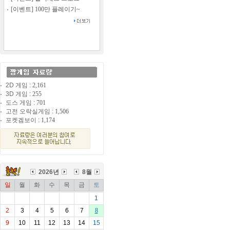
[이벤트] 100만 플레이기~
2D 게임 :
2,161
3D 게임 :
255
도스 게임 :
701
고전 오락실게임 :
1,506
포켓겜보이 :
1,174
2026년
8월
일
월
화
수
목
금
토
1
2
3
4
5
6
7
8
9
10
11
12
13
14
15