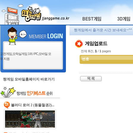
짱게임에서 즐거운 시간 보내세요~^^
게임업로드
전체
0
건,
1
/
1
pages
고전게임,오락실게임 1위 / PC,모바일 모
두 지원
번호
짱게임 모바일홈페이지 바로가기
블러디 로어 2 (동물철권2)...