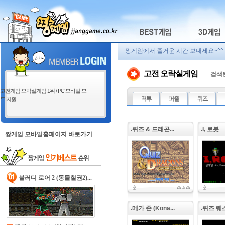
짱게임에서 즐거운 시간 보내세요~^^
고전 오락실게임
검색
고전게임,오락실게임 1위 / PC,모바일 모
두 지원
.퀴즈 & 드래곤...
.I, 로봇
짱게임 모바일홈페이지 바로가기
블러디 로어 2 (동물철권2)...
.메가 존 (Kona...
.퀴즈 퀘스트