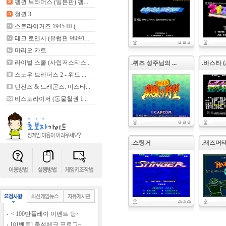
펭귄 브라더스 (일본판) 펭...
철권 3
스트라이커즈 1945 III (...
테크 로맨서 (유럽판 98091...
마리오 카트
라이벌 스쿨 (사립저스티스...
.퀴즈 성주님의 ...
.바스타 (세
스노우 브라더스 2 - 위드 ...
던전즈 & 드래곤즈: 미스타...
비스토라이저 (동물철권 1...
.스팅거
.래즈머
< 100만플레이 이벤트 당~
[이벤트] 출석체크 프로그~