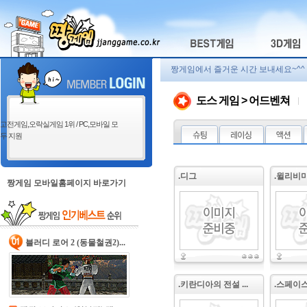
짱게임에서 즐거운 시간 보내세요~^^
도스 게임 > 어드벤쳐
고전게임,오락실게임 1위 / PC,모바일 모
두 지원
.디그
.윌리비미
짱게임 모바일홈페이지 바로가기
블러디 로어 2 (동물철권2)...
.키란디아의 전설 ...
.스페이스