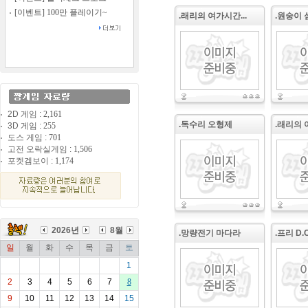
[이벤트] 100만 플레이기~
.래리의 여가시간...
.원숭이 섬
2D 게임 :
2,161
.독수리 오형제
.래리의 
3D 게임 :
255
도스 게임 :
701
고전 오락실게임 :
1,506
포켓겜보이 :
1,174
2026년
8월
.망량전기 마다라
.프리 D.
일
월
화
수
목
금
토
1
2
3
4
5
6
7
8
9
10
11
12
13
14
15