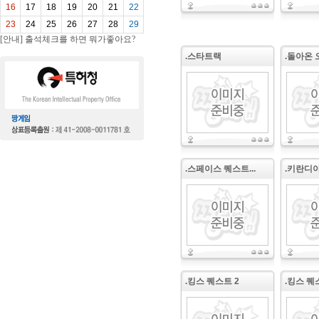
16
17
18
19
20
21
22
23
24
25
26
27
28
29
[안내] 출석체크를 하면 뭐가좋아요?
.스타트랙
.돌아온 
.스페이스 퀘스트...
.키란디
.킹스 퀘스트 2
.킹스 퀘