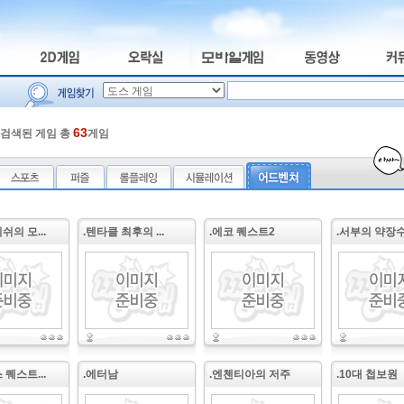
63
검색된 게임 총
게임
쉬의 모...
.텐타클 최후의 ...
.에코 퀘스트2
.서부의 약장
 퀘스트...
.에터남
.엔첸티아의 저주
.10대 첩보원