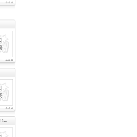
3
...