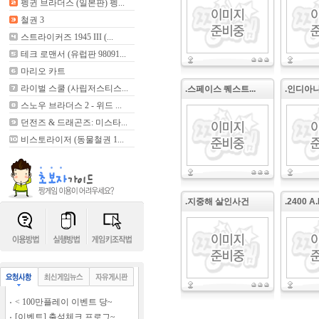
펭귄 브라더스 (일본판) 펭...
철권 3
스트라이커즈 1945 III (...
테크 로맨서 (유럽판 98091...
마리오 카트
라이벌 스쿨 (사립저스티스...
.스페이스 퀘스트...
.인디아나존
스노우 브라더스 2 - 위드 ...
던전즈 & 드래곤즈: 미스타...
비스토라이저 (동물철권 1...
.지중해 살인사건
.2400 A.
< 100만플레이 이벤트 당~
[이벤트] 출석체크 프로그~