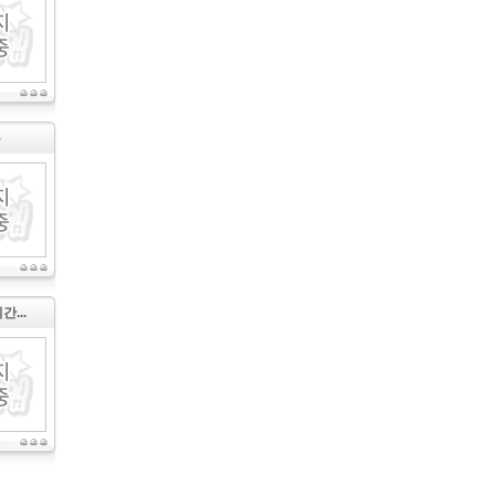
5
...