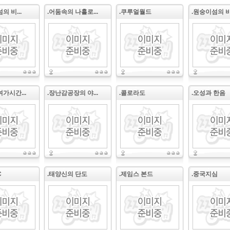
의 비...
.어둠속의 나홀로...
.쿠루얼월드
.원숭이섬의 비밀
여가시간...
.장난감공장의 야...
.콜로라도
.오성과 한음
C
.태양신의 단도
.제임스 본드
.중국지심