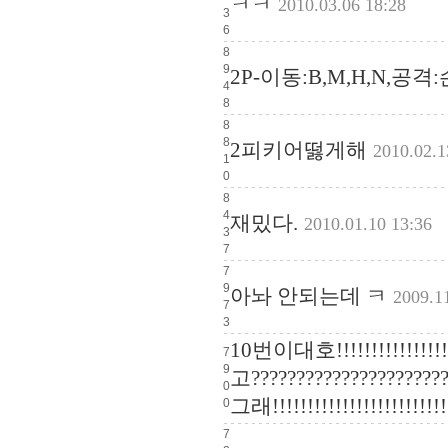
ㅋㅋ
2010.03.06 18:28
3
6
8
9
2P-이동:B,M,H,N,공격
4
8
8
8
2피키어떯게해
2010.02.1
1
0
8
4
재밌다.
2010.01.10 13:36
3
7
7
9
아놔 안되는데 ㅋ
2009.1
7
3
10번이대호!!!!!!!!!!!!!!!
7
9
고?????????????????????????
0
그래!!!!!!!!!!!!!!!!!!!!!!!!
0
7