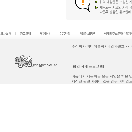
주식회사 미디어클릭 / 사업자번호 220-87-8
[팝업 삭제 프로그램]
이곳에서 제공하는 모든 게임은 회원 및
저작권 관련 사항이 있을 경우 이메일