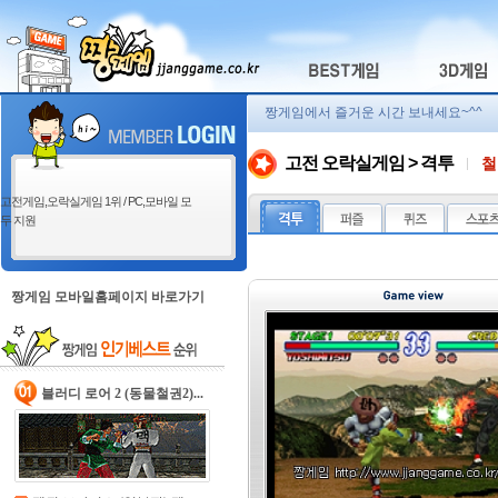
짱게임에서 즐거운 시간 보내세요~^^
고전 오락실게임 > 격투
철
고전게임,오락실게임 1위 / PC,모바일 모
두 지원
짱게임 모바일홈페이지 바로가기
블러디 로어 2 (동물철권2)...