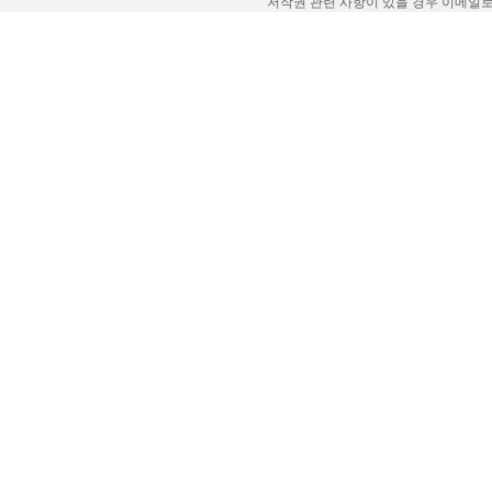
저작권 관련 사항이 있을 경우 이메일