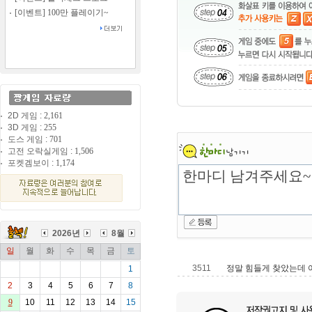
[이벤트] 100만 플레이기~
2D 게임 :
2,161
3D 게임 :
255
도스 게임 :
701
고전 오락실게임 :
1,506
포켓겜보이 :
1,174
2026년
8월
일
월
화
수
목
금
토
3511
정말 힘들게 찾았는데 
1
2
3
4
5
6
7
8
9
10
11
12
13
14
15