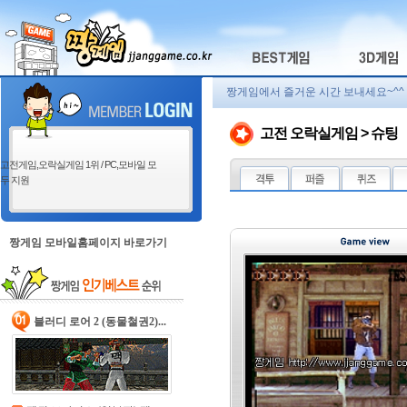
짱게임에서 즐거운 시간 보내세요~^^
고전 오락실게임 > 슈팅
고전게임,오락실게임 1위 / PC,모바일 모
두 지원
짱게임 모바일홈페이지 바로가기
블러디 로어 2 (동물철권2)...