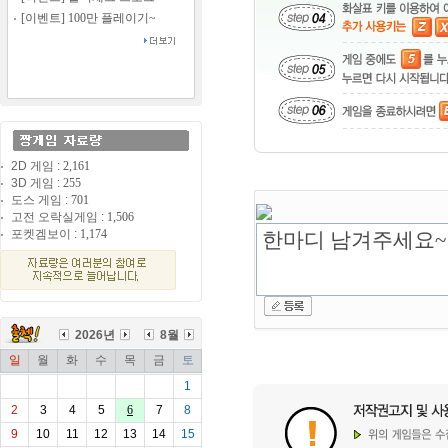
[이벤트] 100만 플레이기~
2D 게임 :
2,161
3D 게임 :
255
도스 게임 :
701
고전 오락실게임 :
1,506
포켓겜보이 :
1,174
2026년
8월
일
월
화
수
목
금
토
1
2
3
4
5
6
7
8
9
10
11
12
13
14
15