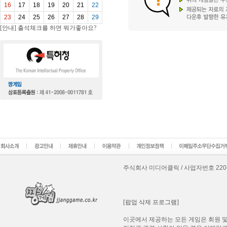
16
17
18
19
20
21
22
23
24
25
26
27
28
29
[안내] 출석체크를 하면 뭐가좋아요?
주식회사 미디어클릭 / 사업자번호 220-87-8
[팝업 삭제 프로그램]
이곳에서 제공하는 모든 게임은 회원 및