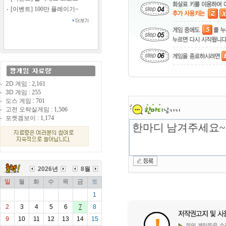
[이벤트] 100만 플레이기~
2D 게임 :
2,161
3D 게임 :
255
도스 게임 :
701
고전 오락실게임 :
1,506
포켓겜보이 :
1,174
2026년
8월
일
월
화
수
목
금
토
1
2
3
4
5
6
7
8
9
10
11
12
13
14
15