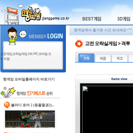
짱게임에서 즐거운 시간 보내세요~^^
고전 오락실게임 > 격투
고전게임,오락실게임 1위 / PC,모바일 모
두 지원
짱게임 모바일홈페이지 바로가기
블러디 로어 2 (동물철권2)...