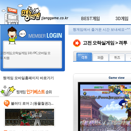
짱게임에서 즐거운 시간 보내세요~^^
고전 오락실게임 > 격투
고전게임,오락실게임 1위 / PC,모바일 모
두 지원
짱게임 모바일홈페이지 바로가기
블러디 로어 2 (동물철권2)...