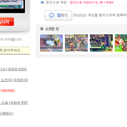
창모드로 게임 :
창모드로 게임하기는 Alt + Enter
관심있는 게임을 찜리스트에 등록하
임이 시작됩니다.
꼭 읽어주세요.
.
디션 (국제판 92031
 도전자 (국제판 93
960306)
드림 (유럽판 9507
990611)