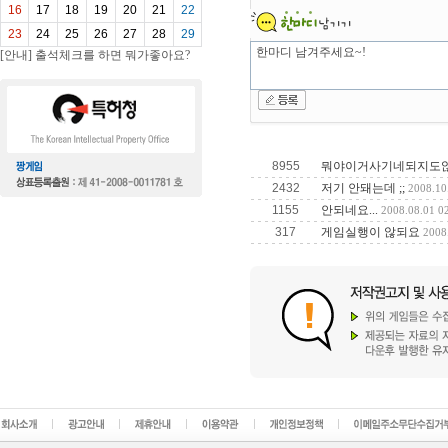
16
17
18
19
20
21
22
23
24
25
26
27
28
29
[안내] 출석체크를 하면 뭐가좋아요?
8955
뭐야이거사기네되지도
2432
저기 안돼는데 ;;
2008.10
1155
안되네요...
2008.08.01 0
317
게임실행이 않되요
2008