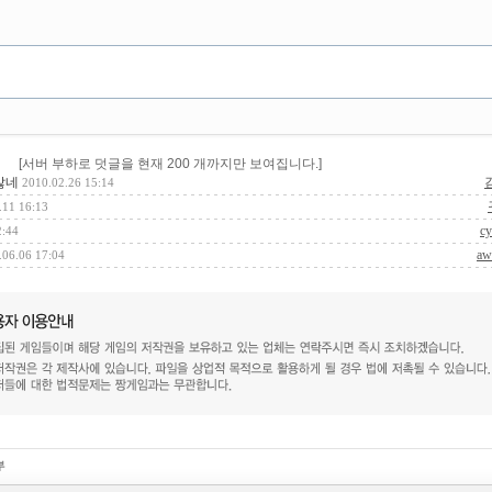
[서버 부하로 덧글을 현재 200 개까지만 보여집니다.]
않네
2010.02.26 15:14
.11 16:13
c
2:44
a
.06.06 17:04