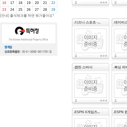
16
17
18
19
20
21
22
23
24
25
26
27
28
29
[안내] 출석체크를 하면 뭐가좋아요?
.디즈니 스포츠 -...
.데이비스
.캡틴 스바사
.복싱 피
.ESPN X게임즈...
.ESPN 윈