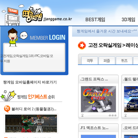
짱게임에서 즐거운 시간 보내세요~^^
고전 오락실게임 > 레이
고전게임,오락실게임 1위 / PC,모바일 모
두 지원
.그랜드 프릭스 ...
.월드 랠리 
짱게임 모바일홈페이지 바로가기
블러디 로어 2 (동물철권2)...
.F1 엑조스트 노...
.오버 