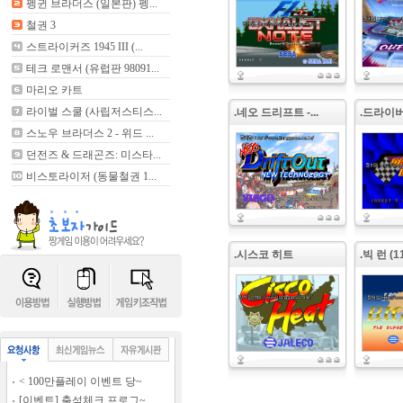
펭귄 브라더스 (일본판) 펭...
철권 3
스트라이커즈 1945 III (...
테크 로맨서 (유럽판 98091...
마리오 카트
라이벌 스쿨 (사립저스티스...
.네오 드리프트 -...
.드라이
스노우 브라더스 2 - 위드 ...
던전즈 & 드래곤즈: 미스타...
비스토라이저 (동물철권 1...
.시스코 히트
.빅 런 (11t
< 100만플레이 이벤트 당~
[이벤트] 출석체크 프로그~