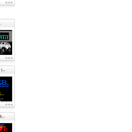
.
...
..