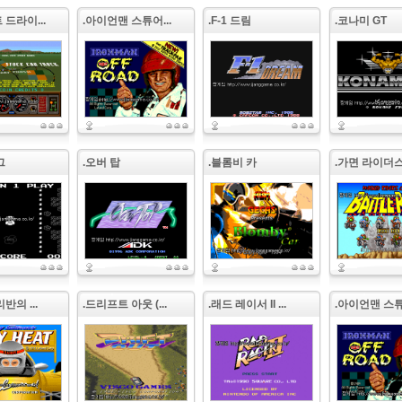
 드라이...
.아이언맨 스튜어...
.F-1 드림
.코나미 GT
그
.오버 탑
.블롬비 카
.가면 라이더스 .
반의 ...
.드리프트 아웃 (...
.래드 레이서 II ...
.아이언맨 스튜어